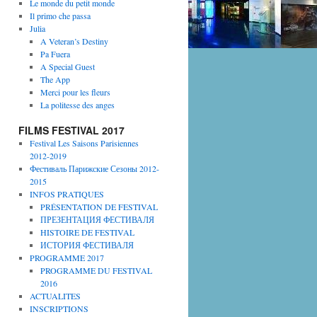
Le monde du petit monde
Il primo che passa
Julia
A Veteran’s Destiny
Pa Fuera
A Special Guest
The App
Merci pour les fleurs
La politesse des anges
FILMS FESTIVAL 2017
Festival Les Saisons Parisiennes
2012-2019
Фестиваль Парижские Сезоны 2012-
2015
INFOS PRATIQUES
PRÉSENTATION DE FESTIVAL
ПРЕЗЕНТАЦИЯ ФЕСТИВАЛЯ
HISTOIRE DE FESTIVAL
ИСТОРИЯ ФЕСТИВАЛЯ
PROGRAMME 2017
PROGRAMME DU FESTIVAL
2016
ACTUALITES
INSCRIPTIONS