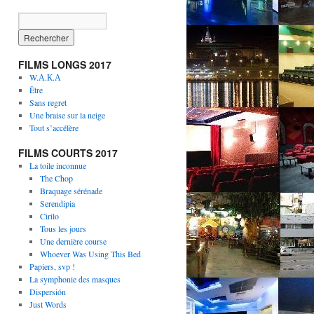
FILMS LONGS 2017
W.А.К.А
Être
Sans regret
Une braise sur la neige
Tout s’accélère
FILMS COURTS 2017
La toile inconnue
The Chop
Braquage sérénade
Serendipia
Cirilo
Tous les jours
Une dernière course
Whoever Was Using This Bed
Papiers, svp !
La symphonie des masques
Dispersión
Just Words