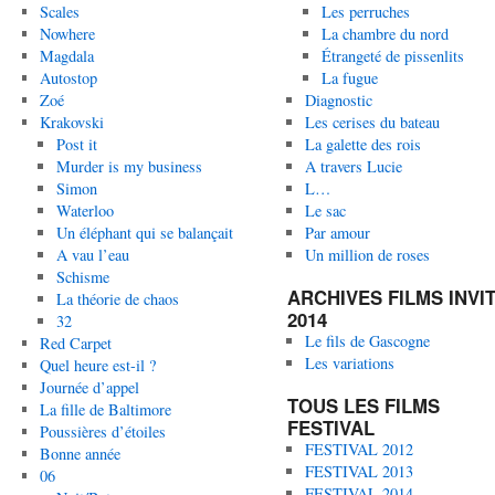
Scales
Les perruches
Nowhere
La chambre du nord
Magdala
Étrangeté de pissenlits
Autostop
La fugue
Zoé
Diagnostic
Krakovski
Les cerises du bateau
Post it
La galette des rois
Murder is my business
A travers Lucie
Simon
L…
Waterloo
Le sac
Un éléphant qui se balançait
Par amour
A vau l’eau
Un million de roses
Schisme
ARCHIVES FILMS INVI
La théorie de chaos
2014
32
Le fils de Gascogne
Red Carpet
Les variations
Quel heure est-il ?
Journée d’appel
TOUS LES FILMS
La fille de Baltimore
FESTIVAL
Poussières d’étoiles
FESTIVAL 2012
Bonne année
FESTIVAL 2013
06
FESTIVAL 2014