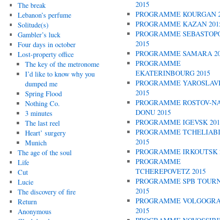
2015
The break
PROGRAMME KOURGAN 2
Lebanon’s perfume
PROGRAMME KAZAN 201
Solitude(s)
PROGRAMME SEBASTOP
Gambler’s luck
2015
Four days in october
PROGRAMME SAMARA 20
Lost-property office
PROGRAMME
The key of the metronome
EKATERINBOURG 2015
I’d like to know why you
PROGRAMME YAROSLAV
dumped me
2015
Spring Flood
PROGRAMME ROSTOV-NA
Nothing Co.
DONU 2015
3 minutes
PROGRAMME IGEVSK 201
The last reel
PROGRAMME TCHELIAB
Heart’ surgery
2015
Munich
PROGRAMME IRKOUTSK 
The age of the soul
PROGRAMME
Life
TCHEREPOVETZ 2015
Cut
PROGRAMME SPB TOUR
Lucie
2015
The discovery of fire
PROGRAMME VOLGOGR
Return
2015
Anonymous