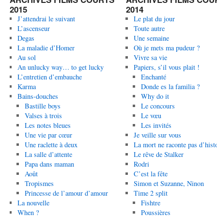
2015
2014
J’attendrai le suivant
Le plat du jour
L’ascenseur
Toute autre
Degas
Une semaine
La maladie d’Homer
Où je mets ma pudeur ?
Au sol
Vivre sa vie
An unlucky way… to get lucky
Papiers, s’il vous plait !
L’entretien d’embauche
Enchanté
Karma
Donde es la familia ?
Bains-douches
Why do it
Bastille boys
Le concours
Valses à trois
Le vœu
Les notes bleues
Les invités
Une vie par cœur
Je veille sur vous
Une raclette à deux
La mort ne raconte pas d’hist
La salle d’attente
Le rêve de Stalker
Papa dans maman
Rodri
Août
C’est la fête
Tropismes
Simon et Suzanne, Ninon
Princesse de l’amour d’amour
Time 2 split
La nouvelle
Fishtre
When ?
Poussières