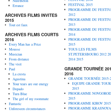
Nuit/Beton
FESTIVAL 2015
Errance
PROGRAMME DU FESTIV
ARCHIVES FILMS INVITES
2012
2015
PROGRAMME DU FESTIV
2013
Tout est faux
PROGRAMME DU FESTIV
ARCHIVES FILMS COURTS
2014
2016
PROGRAMME DU FESTIV
Every Man has a Price
2015
Mousse
TOUS LES FILMS
Musician
ST.PETERSBOURG 2012 20
From distance
2014 2015
The visit
GRANDE TOURNÉE 201
Paul
2016
La cresta
GRANDE TOURNÉE 2015-2
Agustina
EQUIPE GRANDE TOU
Your tears are our energy
2015
Dopado
PROGRAMME NOVGORO
Turn Blue
2015
The girl of my roommate
PROGRAMME KIROV 2015
Fantastic
PROGRAMME KRASNOYA
Unforeseen circumstances