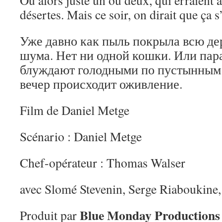
Ou alors juste un ou deux, qui erraient 
désertes. Mais ce soir, on dirait que ça 
Уже давно как пыль покрыла всю де
шума. Нет ни одной кошки. Или пара
блуждают голодными по пустынным 
вечер происходит оживление.
Film de Daniel Metge
Scénario : Daniel Metge
Chef-opérateur : Thomas Walser
avec Slomé Stevenin, Serge Riaboukine,
Blue Monday Productions
Produit par