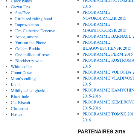
PROGRAMME NOVOSSIBI
Clock hands
2015
Grown Ups
PROGRAMME
Sur/Face
NOVOKOUZNEZK 2015
Little red riding hood
PROGRAMME
Improvisation
MAGNITOGORSK 2015
I’m Catherine Deneuve
PROGRAMME BARNAUL 2
Amor, amore
PROGRAMME
Yuri on the Phone
BLAGOVESCHENSK 2015
Golden Budda
PROGRAMME PERM 2015
One million of roses
PROGRAMME KOSTROM
Blackberry wine
2015
White collar
PROGRAMME VOLOGDA 2
Count Down
PROGRAMME VLADIVOS
Mom’s calling
2015
Kaali
PROGRAMME KAMYCHI
Mildly salted gherkin
2015-2016
Black hole
PROGRAMME KEMEROV
Cat Biscuit
2015-2016
Classemat
PROGRAMME TOMSK 201
Hoscar
2016
PARTENAIRES 2015