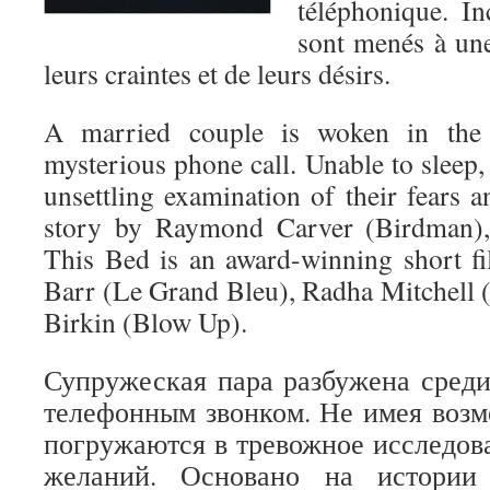
téléphonique. In
sont menés à une
leurs craintes et de leurs désirs.
A married couple is woken in the
mysterious phone call. Unable to sleep,
unsettling examination of their fears 
story by Raymond Carver (Birdman)
This Bed is an award-winning short f
Barr (Le Grand Bleu), Radha Mitchell 
Birkin (Blow Up).
Супружеская пара разбужена сред
телефонным звонком. Не имея возм
погружаются в тревожное исследова
желаний. Основано на истории