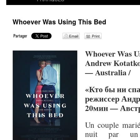
Whoever Was Using This Bed
Whoever Was Us
Andrew Kotatko
— Australia /
«Кто бы ни спа
режиссер Анд
20мин — Авст
Un couple marié 
nuit par un 