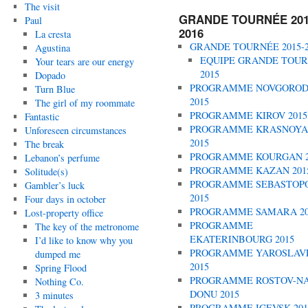
The visit
GRANDE TOURNÉE 201
Paul
2016
La cresta
GRANDE TOURNÉE 2015-2
Agustina
EQUIPE GRANDE TOU
Your tears are our energy
2015
Dopado
PROGRAMME NOVGORO
Turn Blue
2015
The girl of my roommate
PROGRAMME KIROV 2015
Fantastic
PROGRAMME KRASNOYA
Unforeseen circumstances
2015
The break
PROGRAMME KOURGAN 2
Lebanon’s perfume
PROGRAMME KAZAN 201
Solitude(s)
PROGRAMME SEBASTOP
Gambler’s luck
2015
Four days in october
PROGRAMME SAMARA 20
Lost-property office
PROGRAMME
The key of the metronome
EKATERINBOURG 2015
I’d like to know why you
PROGRAMME YAROSLAV
dumped me
2015
Spring Flood
PROGRAMME ROSTOV-NA
Nothing Co.
DONU 2015
3 minutes
PROGRAMME IGEVSK 201