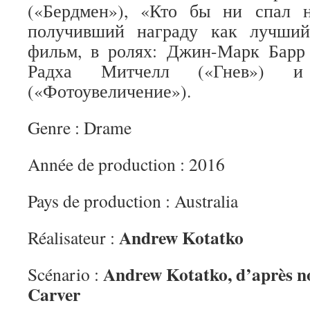
(«Бердмен»), «Кто бы ни спал 
получивший награду как лучший
фильм, в ролях: Джин-Марк Барр 
Радха Митчелл («Гнев») 
(«Фотоувеличение»).
Genre : Drame
Année de production : 2016
Pays de production : Australia
Andrew Kotatko
Réalisateur :
Andrew Kotatko, d’après n
Scénario :
Carver