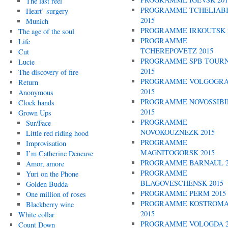
The last reel
PROGRAMME TCHELIAB
Heart’ surgery
2015
Munich
PROGRAMME IRKOUTSK 
The age of the soul
PROGRAMME
Life
TCHEREPOVETZ 2015
Cut
PROGRAMME SPB TOUR
Lucie
2015
The discovery of fire
PROGRAMME VOLGOGR
Return
2015
Anonymous
PROGRAMME NOVOSSIBI
Clock hands
2015
Grown Ups
PROGRAMME
Sur/Face
NOVOKOUZNEZK 2015
Little red riding hood
PROGRAMME
Improvisation
MAGNITOGORSK 2015
I’m Catherine Deneuve
PROGRAMME BARNAUL 2
Amor, amore
PROGRAMME
Yuri on the Phone
BLAGOVESCHENSK 2015
Golden Budda
PROGRAMME PERM 2015
One million of roses
PROGRAMME KOSTROM
Blackberry wine
2015
White collar
PROGRAMME VOLOGDA 2
Count Down